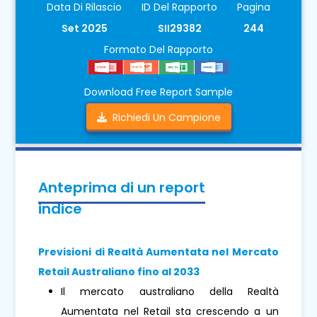
Data Di Rilascio
ID Del Rapporto
Pagina
Set 2025
SII29382
244
Formato Del Rapporto
Download Free Report Sample
Richiedi Un Campione
Anteprima di un report
indice
Previsioni di Realtà Aumentata nel Mercato
Retail Australiano fino al 2033
Il mercato australiano della Realtà
Aumentata nel Retail sta crescendo a un