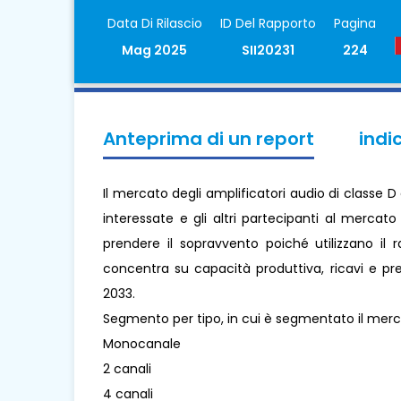
Data Di Rilascio
ID Del Rapporto
Pagina
Mag 2025
SII20231
224
Anteprima di un report
indi
Il mercato degli amplificatori audio di classe D 
interessate e gli altri partecipanti al mercat
prendere il sopravvento poiché utilizzano il 
concentra su capacità produttiva, ricavi e pre
2033.
Segmento per tipo, in cui è segmentato il merca
Monocanale
2 canali
4 canali