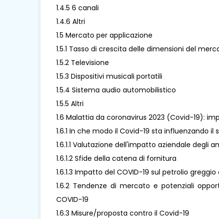
1.4.5 6 canali
1.4.6 Altri
1.5 Mercato per applicazione
1.5.1 Tasso di crescita delle dimensioni del merc
1.5.2 Televisione
1.5.3 Dispositivi musicali portatili
1.5.4 Sistema audio automobilistico
1.5.5 Altri
1.6 Malattia da coronavirus 2023 (Covid-19): imp
1.6.1 In che modo il Covid-19 sta influenzando il 
1.6.1.1 Valutazione dell'impatto aziendale degli a
1.6.1.2 Sfide della catena di fornitura
1.6.1.3 Impatto del COVID-19 sul petrolio greggio 
1.6.2 Tendenze di mercato e potenziali opport
COVID-19
1.6.3 Misure/proposta contro il Covid-19