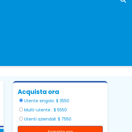
Acquista ora
Utente singolo: $ 3550
Multi-utente : $ 5550
Utenti aziendali: $ 7550
Acquista ora