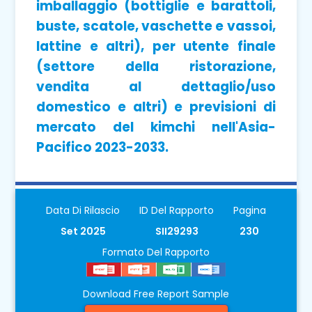
imballaggio (bottiglie e barattoli,
buste, scatole, vaschette e vassoi,
lattine e altri), per utente finale
(settore della ristorazione,
vendita al dettaglio/uso
domestico e altri) e previsioni di
mercato del kimchi nell'Asia-
Pacifico 2023-2033.
Data Di Rilascio
ID Del Rapporto
Pagina
Set 2025
SII29293
230
Formato Del Rapporto
Download Free Report Sample