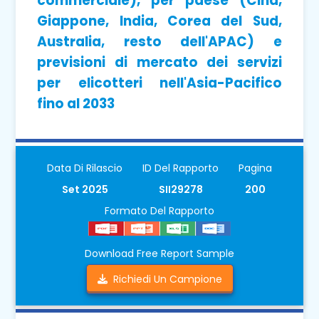
commerciale), per paese (Cina,
Giappone, India, Corea del Sud,
Australia, resto dell'APAC) e
previsioni di mercato dei servizi
per elicotteri nell'Asia-Pacifico
fino al 2033
Data Di Rilascio
ID Del Rapporto
Pagina
Set 2025
SII29278
200
Formato Del Rapporto
Download Free Report Sample
Richiedi Un Campione