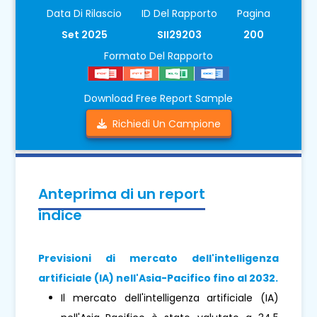
Data Di Rilascio
ID Del Rapporto
Pagina
Set 2025
SII29203
200
Formato Del Rapporto
Download Free Report Sample
Richiedi Un Campione
Anteprima di un report
indice
Previsioni di mercato dell'intelligenza
artificiale (IA) nell'Asia-Pacifico fino al 2032.
Il mercato dell'intelligenza artificiale (IA)