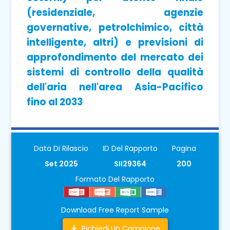
(residenziale, agenzie
governative, petrolchimico, città
intelligente, altri) e previsioni di
approfondimento del mercato dei
sistemi di controllo della qualità
dell'aria nell'area Asia-Pacifico
fino al 2033
Data Di Rilascio
ID Del Rapporto
Pagina
Set 2025
SII29364
200
Formato Del Rapporto
Download Free Report Sample
Richiedi Un Campione