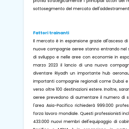
profila strategicamente i principali attori de
sottosegmento del mercato dell'addestramento
Fattori trainanti
Il mercato è in espansione grazie all'ascesa 
nuove compagnie aeree stanno entrando nel sett
di sviluppo e nelle aree con economie in espa
marzo 2023 il lancio di una nuova compagnia 
diventare Riyadh un importante hub aeronaut
importanti compagnie regionali come Dubai e Doh
verso oltre 100 destinazioni estere. Inoltre, sar
aeree prevedono di aumentare il numero di ser
l'area Asia-Pacifico richiederà 999.000 professi
forza lavoro mondiale. Questi professionisti in
433.000 nuovi membri dell'equipaggio di cabina.