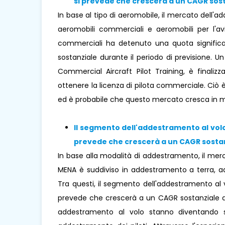
si prevede che crescerà a un CAGR sost
In base al tipo di aeromobile, il mercato dell'
aeromobili commerciali e aeromobili per l'avi
commerciali ha detenuto una quota signific
sostanziale durante il periodo di previsione.
Commercial Aircraft Pilot Training, è finaliz
ottenere la licenza di pilota commerciale. Ciò
ed è probabile che questo mercato cresca in mo
Il segmento dell'addestramento al vol
prevede che crescerà a un CAGR sostanz
In base alla modalità di addestramento, il mer
MENA è suddiviso in addestramento a terra, a
Tra questi, il segmento dell'addestramento al 
prevede che crescerà a un CAGR sostanziale dur
addestramento al volo stanno diventando s