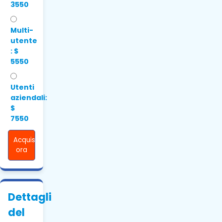
3550
Multi-
utente
: $
5550
Utenti
aziendali:
$
7550
Acquista
ora
Dettagli
del