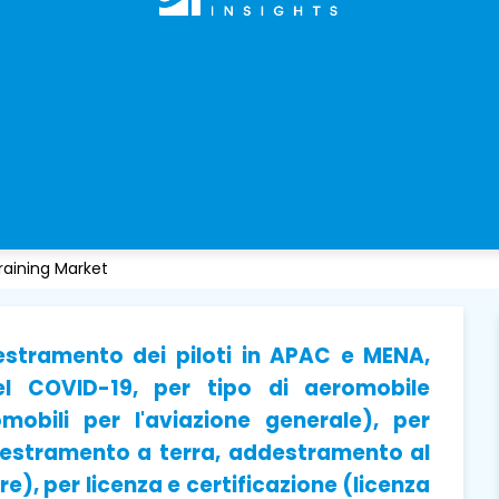
raining Market
estramento dei piloti in APAC e MENA,
el COVID-19, per tipo di aeromobile
obili per l'aviazione generale), per
estramento a terra, addestramento al
), per licenza e certificazione (licenza