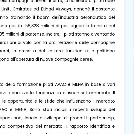
lle compagnie aeree. Inoltre, la richiesta di piloti delle
 Uniti, Emirates ed Etihad Airways, nonché il costante
no trainando il boom dell'industria aeronautica del
anno gestito 58,328 milioni di passeggeri in transito nel
05 milioni di partenze. Inoltre, i piloti stanno diventando
erazioni di volo con la proliferazione delle compagnie
ei, la crescita del settore turistico e le politiche
scono all'apertura di nuove compagnie aeree.
ato della formazione piloti APAC e MENA in base a vari
cavi e analizza le tendenze in ciascun sottomercato. Il
ta, le opportunità e le sfide che influenzano il mercato
PAC e MENA. Sono stati inclusi i recenti sviluppi del
ansione, lancio e sviluppo di prodotti, partnership,
rama competitivo del mercato. Il rapporto identifica e