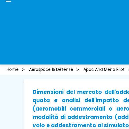
Home
Aerospace & Defense
Apac And Mena Pilot T
Dimensioni del mercato dell'add
quota e analisi dell'impatto d
(aeromobili commerciali e aerom
modalità di addestramento (add
volo e addestramento al simulatore