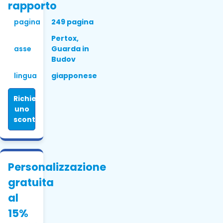
rapporto
pagina
249 pagina
Pertox,
asse
Guarda in
Budov
lingua
giapponese
Richiedi
uno
sconto
Personalizzazione
gratuita
al
15%