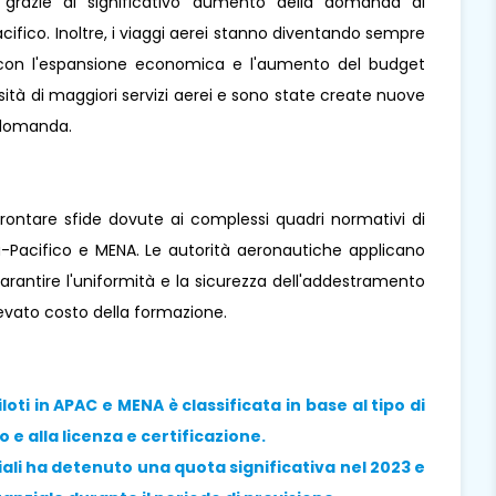
 grazie al significativo aumento della domanda di
-Pacifico. Inoltre, i viaggi aerei stanno diventando sempre
, con l'espansione economica e l'aumento del budget
ità di maggiori servizi aerei e sono state create nuove
 domanda.
rontare sfide dovute ai complessi quadri normativi di
sia-Pacifico e MENA. Le autorità aeronautiche applicano
arantire l'uniformità e la sicurezza dell'addestramento
elevato costo della formazione.
ti in APAC e MENA è classificata in base al tipo di
e alla licenza e certificazione.
ali
ha detenuto una quota significativa nel 2023 e