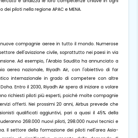
l mercato e analizza le loro competenze chiave in ogni
 dei piloti nella regione APAC e MENA.
di nuove compagnie aeree in tutto il mondo. Numerose
ore dell'aviazione civile, soprattutto nei paesi in via
nsione. Ad esempio, l'Arabia Saudita ha annunciato a
aerea nazionale, Riyadh Air, con l'obiettivo di far
ico internazionale in grado di competere con altre
a. Entro il 2030, Riyadh Air spera di iniziare a volare
anno richiesti piloti più esperti, poiché molte compagnie
vizi offerti. Nei prossimi 20 anni, Airbus prevede che
onisti qualificati aggiuntivi, pari a quasi il 45% della
cluderanno 268.000 nuovi piloti, 298.000 nuovi tecnici e
 Il settore della formazione dei piloti nell'area Asia-