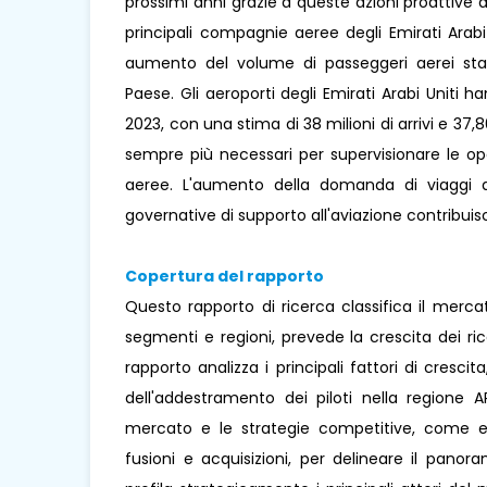
prossimi anni grazie a queste azioni proattive de
principali compagnie aeree degli Emirati Arabi
aumento del volume di passeggeri aerei stan
Paese. Gli aeroporti degli Emirati Arabi Uniti h
2023, con una stima di 38 milioni di arrivi e 37,8
sempre più necessari per supervisionare le op
aeree. L'aumento della domanda di viaggi aer
governative di supporto all'aviazione contribui
Copertura del rapporto
Questo rapporto di ricerca classifica il merc
segmenti e regioni, prevede la crescita dei ri
rapporto analizza i principali fattori di cresci
dell'addestramento dei piloti nella regione A
mercato e le strategie competitive, come esp
fusioni e acquisizioni, per delineare il pano