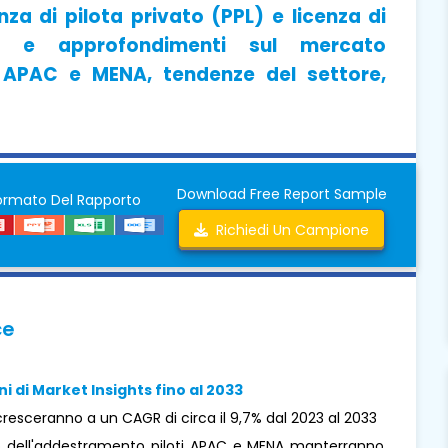
nza di pilota privato (PPL) e licenza di
)) e approfondimenti sul mercato
n APAC e MENA, tendenze del settore,
Download Free Report Sample
ormato Del Rapporto
Richiedi Un Campione
ce
ni di Market Insights fino al 2033
resceranno a un CAGR di circa il 9,7% dal 2023 al 2033
o dell'addestramento piloti APAC e MENA manterranno