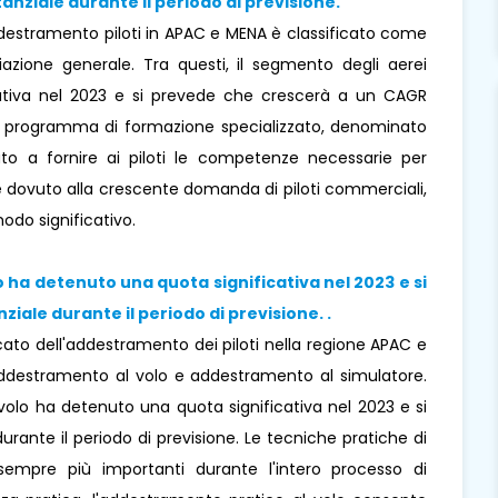
anziale durante il periodo di previsione
.
addestramento piloti in APAC e MENA è classificato come
azione generale. Tra questi, il segmento degli aerei
ativa nel 2023 e si prevede che crescerà a un CAGR
 Un programma di formazione specializzato, denominato
zato a fornire ai piloti le competenze necessarie per
 è dovuto alla crescente domanda di piloti commerciali,
do significativo.
o
ha detenuto una quota significativa nel 2023 e si
iale durante il periodo di previsione.
.
cato dell'addestramento dei piloti nella regione APAC e
ddestramento al volo e addestramento al simulatore.
volo ha detenuto una quota significativa nel 2023 e si
ante il periodo di previsione. Le tecniche pratiche di
empre più importanti durante l'intero processo di