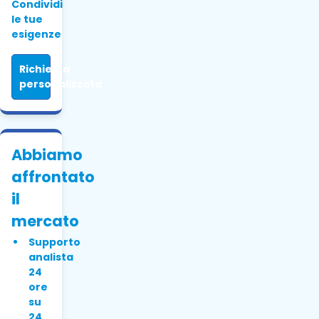
Condividi
le tue
esigenze
Richiesta
personalizzata
Abbiamo
affrontato
il
mercato
Supporto
analista
24
ore
su
24,