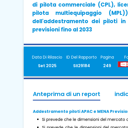
di pilota commerciale (CPL), lice
pilota multiequipaggio (MPL
dell'addestramento dei piloti i
previsioni fino al 2033
Data Di Rilascio
ID Del Rapporto
Pagina
F
Set 2025
SII29184
249
Anteprima di un report
indi
Addestramento piloti APAC e MENA
Previsio
Si prevede che le dimensioni del mercato c
Si prevede che le dimensioni del mercat