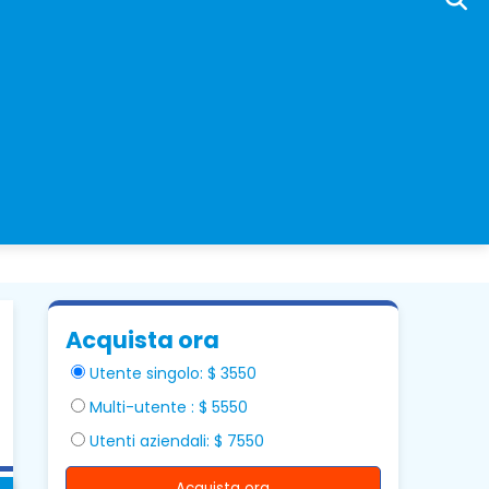
Acquista ora
Utente singolo: $ 3550
Multi-utente : $ 5550
Utenti aziendali: $ 7550
Acquista ora