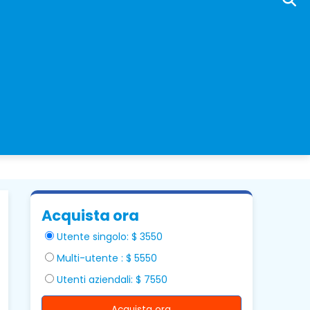
Acquista ora
Utente singolo: $ 3550
Multi-utente : $ 5550
Utenti aziendali: $ 7550
Acquista ora