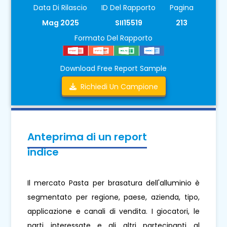
Data Di Rilascio
ID Del Rapporto
Pagina
Mag 2025
SII15519
213
Formato Del Rapporto
Download Free Report Sample
Richiedi Un Campione
Anteprima di un report
indice
Il mercato Pasta per brasatura dell'alluminio è
segmentato per regione, paese, azienda, tipo,
applicazione e canali di vendita. I giocatori, le
parti interessate e gli altri partecipanti al