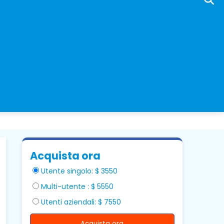
Acquista ora
Utente singolo: $ 3550
Multi-utente : $ 5550
Utenti aziendali: $ 7550
Acquista ora