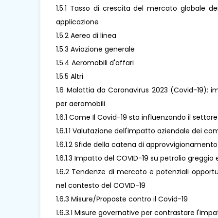
1.5.1 Tasso di crescita del mercato globale d
applicazione
1.5.2 Aereo di linea
1.5.3 Aviazione generale
1.5.4 Aeromobili d'affari
1.5.5 Altri
1.6 Malattia da Coronavirus 2023 (Covid-19): i
per aeromobili
1.6.1 Come Il Covid-19 sta influenzando il setto
1.6.1.1 Valutazione dell'impatto aziendale dei c
1.6.1.2 Sfide della catena di approvvigionamento
1.6.1.3 Impatto del COVID-19 su petrolio greggio e
1.6.2 Tendenze di mercato e potenziali opportu
nel contesto del COVID-19
1.6.3 Misure/Proposte contro il Covid-19
1.6.3.1 Misure governative per contrastare l'imp