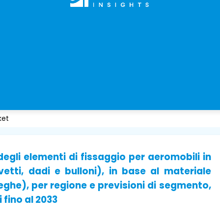
ket
gli elementi di fissaggio per aeromobili in
vetti, dadi e bulloni), in base al materiale
leghe), per regione e previsioni di segmento,
 fino al 2033