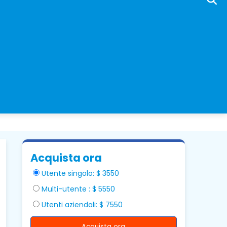
Acquista ora
Utente singolo: $ 3550
Multi-utente : $ 5550
Utenti aziendali: $ 7550
Acquista ora