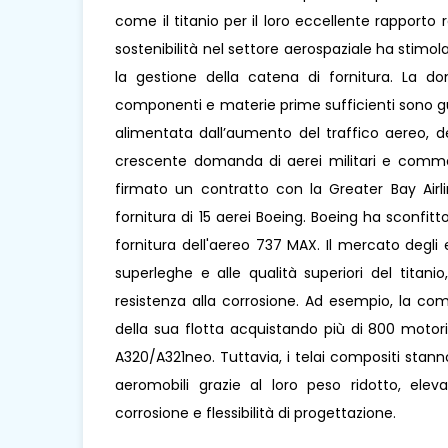
come il titanio per il loro eccellente rapporto 
sostenibilità nel settore aerospaziale ha stimola
la gestione della catena di fornitura. La d
componenti e materie prime sufficienti sono guida
alimentata dall’aumento del traffico aereo, de
crescente domanda di aerei militari e comm
firmato un contratto con la Greater Bay Air
fornitura di 15 aerei Boeing. Boeing ha sconfitto 
fornitura dell'aereo 737 MAX. Il mercato degli 
superleghe e alle qualità superiori del titani
resistenza alla corrosione. Ad esempio, la co
della sua flotta acquistando più di 800 motor
A320/A321neo. Tuttavia, i telai compositi stann
aeromobili grazie al loro peso ridotto, eleva
corrosione e flessibilità di progettazione.