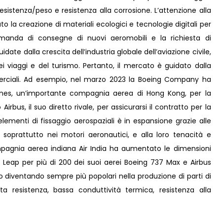
resistenza/peso e resistenza alla corrosione. L’attenzione alla
to la creazione di materiali ecologici e tecnologie digitali per
omanda di consegne di nuovi aeromobili e la richiesta di
te dalla crescita dell’industria globale dell’aviazione civile,
i viaggi e del turismo. Pertanto, il mercato è guidato dalla
erciali. Ad esempio, nel marzo 2023 la Boeing Company ha
lines, un’importante compagnia aerea di Hong Kong, per la
Airbus, il suo diretto rivale, per assicurarsi il contratto per la
elementi di fissaggio aerospaziali è in espansione grazie alle
o, soprattutto nei motori aeronautici, e alla loro tenacità e
mpagnia aerea indiana Air India ha aumentato le dimensioni
i Leap per più di 200 dei suoi aerei Boeing 737 Max e Airbus
o diventando sempre più popolari nella produzione di parti di
ta resistenza, bassa conduttività termica, resistenza alla