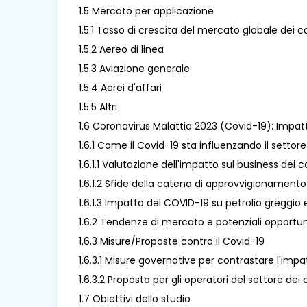
1.5 Mercato per applicazione
1.5.1 Tasso di crescita del mercato globale dei 
1.5.2 Aereo di linea
1.5.3 Aviazione generale
1.5.4 Aerei d'affari
1.5.5 Altri
1.6 Coronavirus Malattia 2023 (Covid-19): Impatt
1.6.1 Come il Covid-19 sta influenzando il settor
1.6.1.1 Valutazione dell'impatto sul business dei 
1.6.1.2 Sfide della catena di approvvigionamento
1.6.1.3 Impatto del COVID-19 su petrolio greggio e
1.6.2 Tendenze di mercato e potenziali opportun
1.6.3 Misure/Proposte contro il Covid-19
1.6.3.1 Misure governative per contrastare l'imp
1.6.3.2 Proposta per gli operatori del settore de
1.7 Obiettivi dello studio