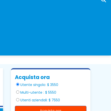
Acquista ora
Utente singolo: $ 3550
Multi-utente : $ 5550
Utenti aziendali: $ 7550
Acquista ora