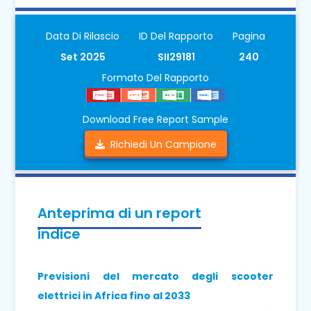
Data Di Rilascio
ID Del Rapporto
Pagina
Set 2025
SII29181
240
Formato Del Rapporto
Download Free Report Sample
Richiedi Un Campione
Anteprima di un report
indice
Previsioni del mercato degli scooter
elettrici in Africa fino al 2033