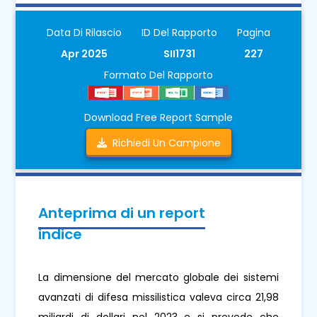
Data Di Rilascio
ID Del Rapporto
Pagina
Apr 2025
SII1731
227
Formato Del Rapporto
Download Free Report Sample
Richiedi Un Campione
Anteprima di un report
indice
La dimensione del mercato globale dei sistemi
avanzati di difesa missilistica valeva circa 21,98